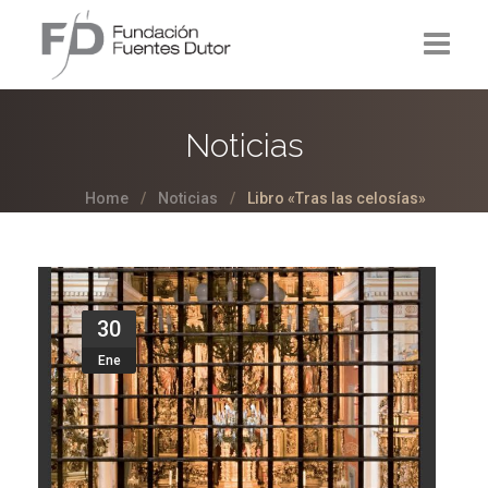
La Fundación
Noticias
Proyectos
Home
Noticias
Libro «Tras las celosías»
Noticias
Contacto
30
Ene