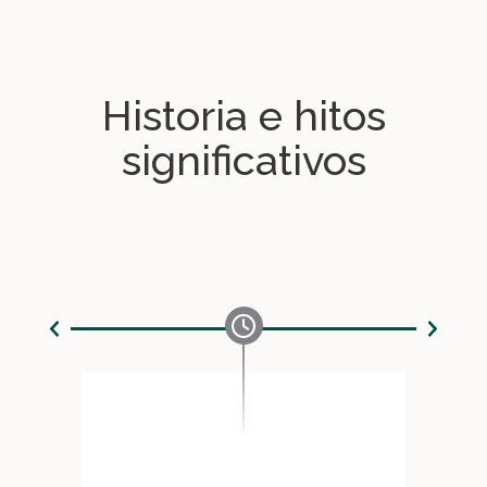
Historia e hitos
significativos
Comi
Con 