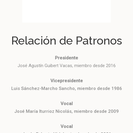
Hom
Nombramiento De Jesús
Echarte Vidal Como Vocal De La
Fundación
Relación de Patronos
Presidente
José Agustín Guibert Vacas, miembro desde 2016
Vicepresidente
Luis Sánchez-Marcho Sancho, miembro desde 1986
Vocal
José María Iturrioz Nicolás, miembro desde 2009
Vocal