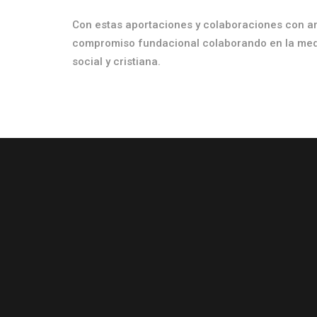
Con estas aportaciones y colaboraciones con am
compromiso fundacional colaborando en la medi
social y cristiana.