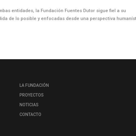
bas entidades, la Fundación Fuentes Dutor sigue fiel a su
da de lo posible y enfocadas desde una perspectiva humaníst
LA FUNDACIÓN
PROYECTOS
NOTICIAS
CONTACTO