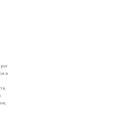
 por
ia a
ra.
s
ua,