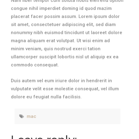
Nam liber tempor cum soluta nobis eleifend option
congue nihil imperdiet doming id quod mazim
placerat facer possim assum. Lorem ipsum dolor
sit amet, consectetuer adipiscing elit, sed diam
nonummy nibh euismod tincidunt ut laoreet dolore
magna aliquam erat volutpat. Ut wisi enim ad
minim veniam, quis nostrud exerci tation
ullamcorper suscipit lobortis nisl ut aliquip ex ea
commodo consequat.
Duis autem vel eum iriure dolor in hendrerit in
vulputate velit esse molestie consequat, vel illum
dolore eu feugiat nulla facilisis.
mac