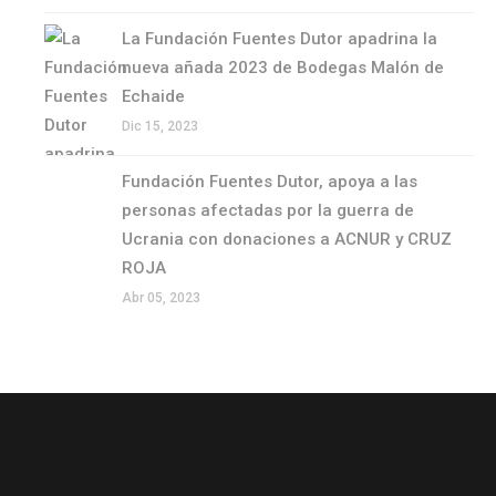
La Fundación Fuentes Dutor apadrina la
nueva añada 2023 de Bodegas Malón de
Echaide
Dic 15, 2023
Fundación Fuentes Dutor, apoya a las
personas afectadas por la guerra de
Ucrania con donaciones a ACNUR y CRUZ
ROJA
Abr 05, 2023