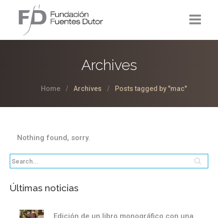
La Fundación
Archives
Proyectos
Home
Archives
Posts tagged by "mac"
Noticias
Contacto
Nothing found, sorry.
Últimas noticias
Edición de un libro monográfico con una