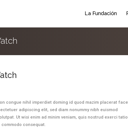
La Fundación
atch
atch
ion congue nihil imperdiet doming id quod mazim placerat face
ectetuer adipiscing elit, sed diam nonummy nibh euismod
olutpat. Ut wisi enim ad minim veniam, quis nostrud exerci tati
x ea commodo consequat.