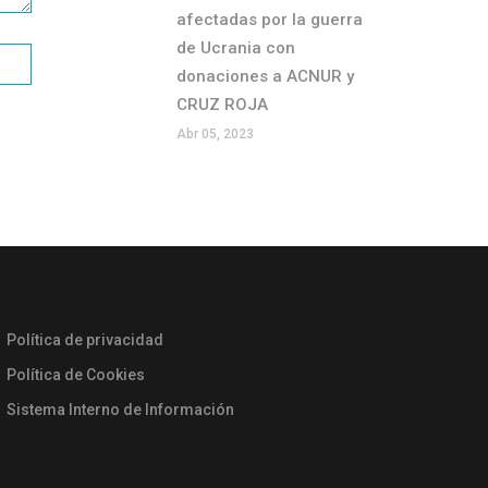
afectadas por la guerra
de Ucrania con
donaciones a ACNUR y
CRUZ ROJA
Abr 05, 2023
Política de privacidad
Política de Cookies
Sistema Interno de Información