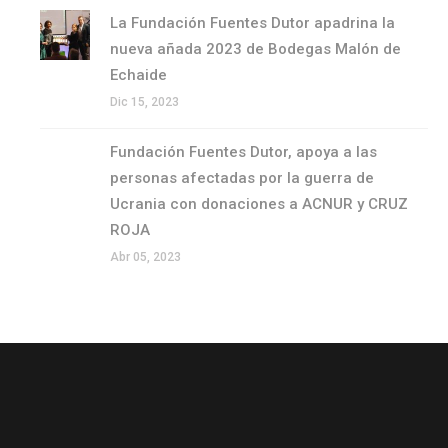
La Fundación Fuentes Dutor apadrina la
nueva añada 2023 de Bodegas Malón de
Echaide
Dic 15, 2023
Fundación Fuentes Dutor, apoya a las
personas afectadas por la guerra de
Ucrania con donaciones a ACNUR y CRUZ
ROJA
Abr 05, 2023