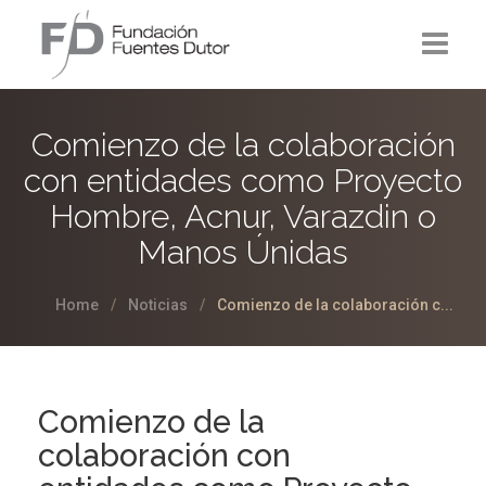
La Fundación
Comienzo de la colaboración
Proyectos
con entidades como Proyecto
Hombre, Acnur, Varazdin o
Noticias
Manos Únidas
Contacto
Home
Noticias
Comienzo de la colaboración c...
Comienzo de la
colaboración con