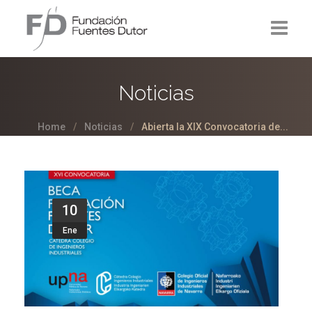
La Fundación
Noticias
Proyectos
Home
Noticias
Abierta la XIX Convocatoria de...
Noticias
Contacto
10
Ene