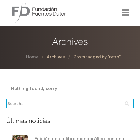
La Fundación
Archives
Proyectos
Home
Archives
Posts tagged by "retro"
Noticias
Contacto
Nothing found, sorry.
Últimas noticias
Edición de un libro monográfico con una