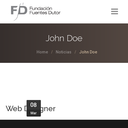
La Fundación
John Doe
Proyectos
Home
Noticias
John Doe
Noticias
Contacto
08
Web Designer
Mar