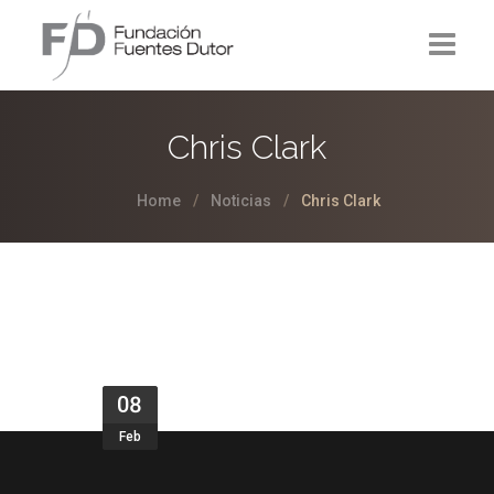
La Fundación
Chris Clark
Proyectos
Home
Noticias
Chris Clark
Noticias
Contacto
08
Feb